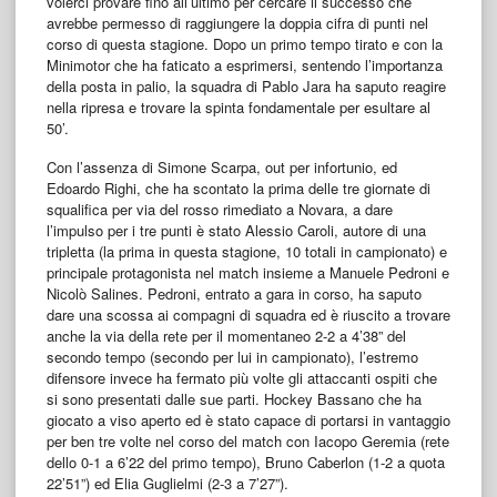
volerci provare fino all’ultimo per cercare il successo che
avrebbe permesso di raggiungere la doppia cifra di punti nel
corso di questa stagione. Dopo un primo tempo tirato e con la
Minimotor che ha faticato a esprimersi, sentendo l’importanza
della posta in palio, la squadra di Pablo Jara ha saputo reagire
nella ripresa e trovare la spinta fondamentale per esultare al
50’.
Con l’assenza di Simone Scarpa, out per infortunio, ed
Edoardo Righi, che ha scontato la prima delle tre giornate di
squalifica per via del rosso rimediato a Novara, a dare
l’impulso per i tre punti è stato Alessio Caroli, autore di una
tripletta (la prima in questa stagione, 10 totali in campionato) e
principale protagonista nel match insieme a Manuele Pedroni e
Nicolò Salines. Pedroni, entrato a gara in corso, ha saputo
dare una scossa ai compagni di squadra ed è riuscito a trovare
anche la via della rete per il momentaneo 2-2 a 4’38” del
secondo tempo (secondo per lui in campionato), l’estremo
difensore invece ha fermato più volte gli attaccanti ospiti che
si sono presentati dalle sue parti. Hockey Bassano che ha
giocato a viso aperto ed è stato capace di portarsi in vantaggio
per ben tre volte nel corso del match con Iacopo Geremia (rete
dello 0-1 a 6’22 del primo tempo), Bruno Caberlon (1-2 a quota
22’51”) ed Elia Guglielmi (2-3 a 7’27”).