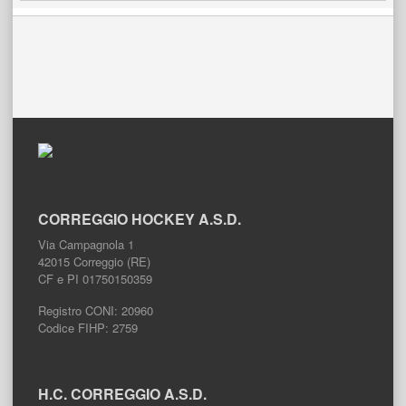
COMPLETO
CORREGGIO HOCKEY A.S.D.
Via Campagnola 1
42015 Correggio (RE)
CF e PI 01750150359
Registro CONI: 20960
Codice FIHP: 2759
H.C. CORREGGIO A.S.D.