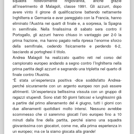
squadra notevolmente ringiovanita, anche grazie
all’inserimento di Malagoli, classe 1991. Gli azzurri, dopo
avere vinto il girone di qualificazione battendo nettamente
Inghilterra e Germania e aver pareggiato con la Francia, hanno
eliminato l’Austria nei quarti di finale e, a sorpresa, la Spagna
in semifinale. Nella finalissima di sabato sera contro il
Portogallo, gli azzurri hanno chiuso in vantaggio per 2-0 la
prima frazione, ma hanno pagato nella ripresa l’enorme sforzo
della semifinale, cedendo fisicamente e perdendo 6-2,
lasciando ai portoghesi il titolo.
Andrea Malagoli ha realizzato quattro reti nel corso del
campionato europeo andando a segno contro l’Inghilterra nella
prima partita degli azzurri e segnando una tripletta nel quarto di
finale contro l’Austria.
“È stata un’esperienza positiva -dice soddisfatto Andrea-
perché sicuramente con un argento europeo non può essere
altrimenti. Un’esperienza bellissima vissuta con un gruppo di
ragazzi stupendi. Sono stati 50 giorni faticosi e lunghissimi già
a partire dal primo allenamento del 4 giugno, tutti i giorni con
due allenamenti quotidiani molto intensi. Nessuno avrebbe
scommesso che ci saremmo giocati l’oro europeo fino a 10
minuti dalla fine della partita, perché siamo una squadra
giovanissima con giocatori, come me, alla prima esperienza in
un europeo; ma ce la siamo giocata alla grande!