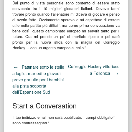
Dal punto di vista personale sono contento di essere stato
convocato tra i 10 migliori giocatori italiani. Dovevo farmi
trovare pronto quando l’allenatore mi diceva di giocare e penso
di averlo fatto. Ovviamente speravo e mi aspettavo di essere
utile nelle partite più difficili, ma come prima convocazione va
bene così: questo campionato europeo mi servirà tanto per il
futuro. Ora mi prendo un po’ di meritato riposo e poi sarò
pronto per la nuova sfida con la maglia del Correggio
Hockey… con un argento europeo al collo.”
Post
Correggio Hockey vittorioso
←
Pattinare sotto le stelle
a Follonica
→
a luglio: martedì e giovedì
prove gratuite per i bambini
navigation
alla pista scoperta
dell’Espansione Sud
Start a Conversation
Il tuo indirizzo email non sarà pubblicato.
I campi obbligatori
sono contrassegnati
*