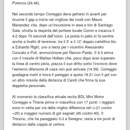
Potenza (24.46).
Nel secondo tempo Correggio deve gettarsi in avanti per
ricucire il gap e inizia nel migliore dei modi con Mauro
Menendez che, dopo un’incursione in area e tiro di Santiago
Sala, sfrutta la respinta del portiere locale Comin e insacca il
4-2 dopo 70 secondi dall’inizio. La posta in palio si fa sentire
anche a livello di tensione: tra il 5’ e il 12’ doppio cartellino blu
a Edoardo Righi, uno a testa per i vicentini Alessandro
Conzato e Poli, ammonizione per Ramon Pardo. Il 4-3 arriva
con il missile di Matteo Holban che, poco dopo aver superato
la linea di centro pista, piazza il suo dritto sotto l’incrocio dove
l’estremo difensore di casa non può arrivare (14.39). Correggio
guadagna metri e trova il pareggio a quota 19.21 con il gol con
un altro missile dalla distanza di Caroli che firma la sua
doppietta personale.
Al momento la classifica attuale recita BDL Mini Motor
Correggio e Thiene prime in classifica con 17 punti: i reggiani
sono in vetta per via della miglior differenza reti (+21 contro
+20) e maggior numero di gol segnati (45 contro 40). Il
Trissino, che ha pareggiato 3-3 a Seregno, resta a tre punti di
distacco dalla coppia al vertice.