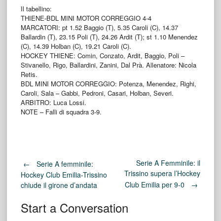
Il tabellino:
THIENE-BDL MINI MOTOR CORREGGIO 4-4
MARCATORI: pt 1.52 Baggio (T), 5.35 Caroli (C), 14.37
Ballardin (T), 23.15 Poli (T), 24.26 Ardit (T); st 1.10 Menendez
(C), 14.39 Holban (C), 19.21 Caroli (C).
HOCKEY THIENE: Comin, Conzato, Ardit, Baggio, Poli –
Stivanello, Rigo, Ballardini, Zanini, Dal Prà. Allenatore: Nicola
Retis.
BDL MINI MOTOR CORREGGIO: Potenza, Menendez, Righi,
Caroli, Sala – Gabbi, Pedroni, Casari, Holban, Severi.
ARBITRO: Luca Lossi.
NOTE – Falli di squadra 3-9.
Post
Serie A Femminile: il
←
Serie A femminile:
Trissino supera l’Hockey
Hockey Club Emilia-Trissino
Club Emilia per 9-0
→
chiude il girone d’andata
navigation
Start a Conversation