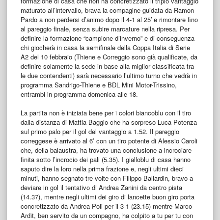
formazione di casa che non ha concretizzato il triplo vantaggio
maturato all’intervallo, brava la compagine guidata da Ramon
Pardo a non perdersi d’animo dopo il 4-1 al 25′ e rimontare fino
al pareggio finale, senza subire marcature nella ripresa. Per
definire la formazione “campione d’inverno” e di conseguenza
chi giocherà in casa la semifinale della Coppa Italia di Serie
A2 del 10 febbraio (Thiene e Correggio sono già qualificate, da
definire solamente la sede in base alla miglior classificata tra
le due contendenti) sarà necessario l’ultimo turno che vedrà in
programma Sandrigo-Thiene e BDL Mini Motor-Trissino,
entrambi in programma domenica alle 18.
La partita non è iniziata bene per i colori biancoblu con il tiro
dalla distanza di Mattia Baggio che ha sorpreso Luca Potenza
sul primo palo per il gol del vantaggio a 1.52. Il pareggio
correggese è arrivato al 6’ con un tiro potente di Alessio Caroli
che, della balaustra, ha trovato una conclusione a incrociare
finita sotto l’incrocio dei pali (5.35). I gialloblu di casa hanno
saputo dire la loro nella prima frazione e, negli ultimi dieci
minuti, hanno segnato tre volte con Filippo Ballardin, bravo a
deviare in gol il tentativo di Andrea Zanini da centro pista
(14.37), mentre negli ultimi dei giro di lancette buon giro porta
concretizzato da Andrea Poli per il 3-1 (23.15) mentre Marco
Ardit, ben servito da un compagno, ha colpito a tu per tu con