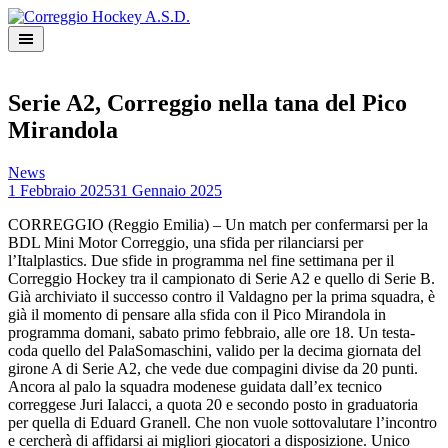
Skip
to
content
Serie A2, Correggio nella tana del Pico
Mirandola
News
1 Febbraio 2025
31 Gennaio 2025
CORREGGIO (Reggio Emilia) – Un match per confermarsi per la
BDL Mini Motor Correggio, una sfida per rilanciarsi per
l’Italplastics. Due sfide in programma nel fine settimana per il
Correggio Hockey tra il campionato di Serie A2 e quello di Serie B.
Già archiviato il successo contro il Valdagno per la prima squadra, è
già il momento di pensare alla sfida con il Pico Mirandola in
programma domani, sabato primo febbraio, alle ore 18. Un testa-
coda quello del PalaSomaschini, valido per la decima giornata del
girone A di Serie A2, che vede due compagini divise da 20 punti.
Ancora al palo la squadra modenese guidata dall’ex tecnico
correggese Juri Ialacci, a quota 20 e secondo posto in graduatoria
per quella di Eduard Granell. Che non vuole sottovalutare l’incontro
e cercherà di affidarsi ai migliori giocatori a disposizione. Unico