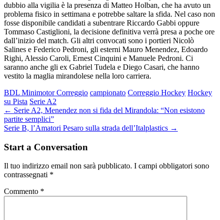
dubbio alla vigilia è la presenza di Matteo Holban, che ha avuto un
problema fisico in settimana e potrebbe saltare la sfida. Nel caso non
fosse disponibile candidati a subentrare Riccardo Gabbi oppure
Tommaso Castiglioni, la decisione definitiva verrà presa a poche ore
dall’inizio del match. Gli altri convocati sono i portieri Nicolò
Salines e Federico Pedroni, gli esterni Mauro Menendez, Edoardo
Righi, Alessio Caroli, Ernest Cinquini e Manuele Pedroni. Ci
saranno anche gli ex Gabriel Tudela e Diego Casari, che hanno
vestito la maglia mirandolese nella loro carriera.
BDL Minimotor Correggio
campionato
Correggio Hockey
Hockey
su Pista
Serie A2
Post
←
Serie A2, Menendez non si fida del Mirandola: “Non esistono
partite semplici”
navigation
Serie B, l’Amatori Pesaro sulla strada dell’Italplastics
→
Start a Conversation
Il tuo indirizzo email non sarà pubblicato.
I campi obbligatori sono
contrassegnati
*
Commento
*