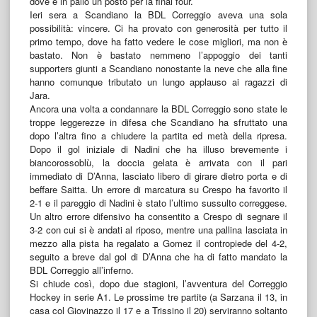
dove è in palio un posto per la final four.
Ieri sera a Scandiano la BDL Correggio aveva una sola
possibilità: vincere. Ci ha provato con generosità per tutto il
primo tempo, dove ha fatto vedere le cose migliori, ma non è
bastato. Non è bastato nemmeno l’appoggio dei tanti
supporters giunti a Scandiano nonostante la neve che alla fine
hanno comunque tributato un lungo applauso ai ragazzi di
Jara.
Ancora una volta a condannare la BDL Correggio sono state le
troppe leggerezze in difesa che Scandiano ha sfruttato una
dopo l’altra fino a chiudere la partita ed metà della ripresa.
Dopo il gol iniziale di Nadini che ha illuso brevemente i
biancorossoblù, la doccia gelata è arrivata con il pari
immediato di D’Anna, lasciato libero di girare dietro porta e di
beffare Saitta. Un errore di marcatura su Crespo ha favorito il
2-1 e il pareggio di Nadini è stato l’ultimo sussulto correggese.
Un altro errore difensivo ha consentito a Crespo di segnare il
3-2 con cui si è andati al riposo, mentre una pallina lasciata in
mezzo alla pista ha regalato a Gomez il contropiede del 4-2,
seguito a breve dal gol di D’Anna che ha di fatto mandato la
BDL Correggio all’inferno.
Si chiude così, dopo due stagioni, l’avventura del Correggio
Hockey in serie A1. Le prossime tre partite (a Sarzana il 13, in
casa col Giovinazzo il 17 e a Trissino il 20) serviranno soltanto