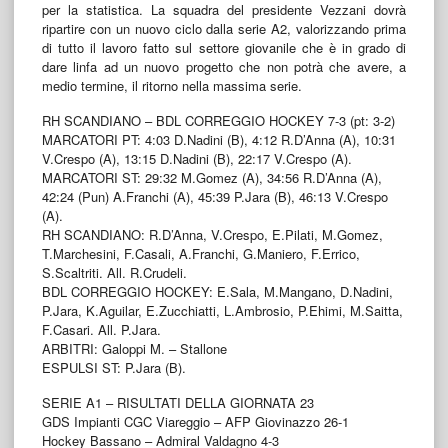
per la statistica. La squadra del presidente Vezzani dovrà
ripartire con un nuovo ciclo dalla serie A2, valorizzando prima
di tutto il lavoro fatto sul settore giovanile che è in grado di
dare linfa ad un nuovo progetto che non potrà che avere, a
medio termine, il ritorno nella massima serie.
RH SCANDIANO – BDL CORREGGIO HOCKEY 7-3 (pt: 3-2)
MARCATORI PT: 4:03 D.Nadini (B), 4:12 R.D’Anna (A), 10:31
V.Crespo (A), 13:15 D.Nadini (B), 22:17 V.Crespo (A).
MARCATORI ST: 29:32 M.Gomez (A), 34:56 R.D’Anna (A),
42:24 (Pun) A.Franchi (A), 45:39 P.Jara (B), 46:13 V.Crespo
(A).
RH SCANDIANO: R.D’Anna, V.Crespo, E.Pilati, M.Gomez,
T.Marchesini, F.Casali, A.Franchi, G.Maniero, F.Errico,
S.Scaltriti. All. R.Crudeli.
BDL CORREGGIO HOCKEY: E.Sala, M.Mangano, D.Nadini,
P.Jara, K.Aguilar, E.Zucchiatti, L.Ambrosio, P.Ehimi, M.Saitta,
F.Casari. All. P.Jara.
ARBITRI: Galoppi M. – Stallone
ESPULSI ST: P.Jara (B).
SERIE A1 – RISULTATI DELLA GIORNATA 23
GDS Impianti CGC Viareggio – AFP Giovinazzo 26-1
Hockey Bassano – Admiral Valdagno 4-3