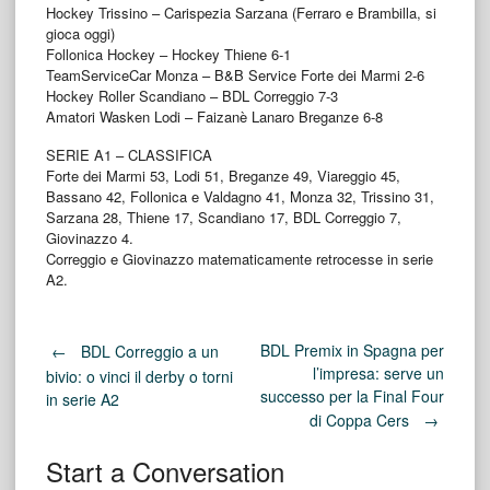
Hockey Trissino – Carispezia Sarzana (Ferraro e Brambilla, si
gioca oggi)
Follonica Hockey – Hockey Thiene 6-1
TeamServiceCar Monza – B&B Service Forte dei Marmi 2-6
Hockey Roller Scandiano – BDL Correggio 7-3
Amatori Wasken Lodi – Faizanè Lanaro Breganze 6-8
SERIE A1 – CLASSIFICA
Forte dei Marmi 53, Lodi 51, Breganze 49, Viareggio 45,
Bassano 42, Follonica e Valdagno 41, Monza 32, Trissino 31,
Sarzana 28, Thiene 17, Scandiano 17, BDL Correggio 7,
Giovinazzo 4.
Correggio e Giovinazzo matematicamente retrocesse in serie
A2.
Post
BDL Premix in Spagna per
←
BDL Correggio a un
l’impresa: serve un
bivio: o vinci il derby o torni
successo per la Final Four
in serie A2
navigation
di Coppa Cers
→
Start a Conversation