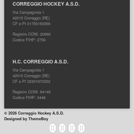
CORREGGIO HOCKEY A.S.D.
Via Campagnola 1
42015 Correggio (RE)
CF e PI 01750150359
Registro CONI: 20960
Codice FIHP: 2759
H.C. CORREGGIO A.S.D.
Via Campagnola 1
42015 Correggio (RE)
CF e PI 02301970352
Registro CONI: 64149
Codice FIHP: 3448
© 2026 Correggio Hockey A.S.D.
Designed by ThemeBoy