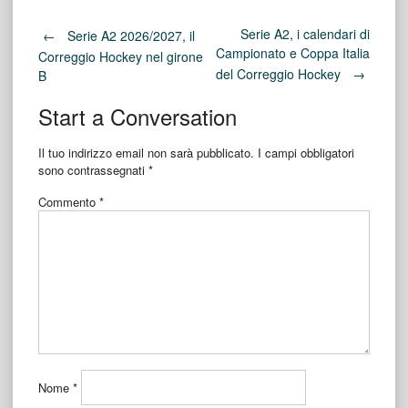
Post
Serie A2, i calendari di
←
Serie A2 2026/2027, il
Campionato e Coppa Italia
Correggio Hockey nel girone
del Correggio Hockey
→
B
navigation
Start a Conversation
Il tuo indirizzo email non sarà pubblicato.
I campi obbligatori
sono contrassegnati
*
Commento
*
Nome
*