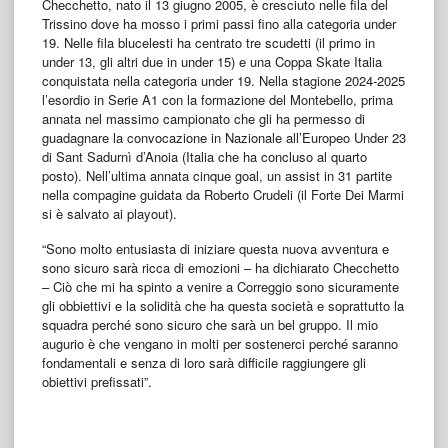
Checchetto, nato il 13 giugno 2005, è cresciuto nelle fila del
Trissino dove ha mosso i primi passi fino alla categoria under
19. Nelle fila blucelesti ha centrato tre scudetti (il primo in
under 13, gli altri due in under 15) e una Coppa Skate Italia
conquistata nella categoria under 19. Nella stagione 2024-2025
l’esordio in Serie A1 con la formazione del Montebello, prima
annata nel massimo campionato che gli ha permesso di
guadagnare la convocazione in Nazionale all’Europeo Under 23
di Sant Sadurnì d’Anoia (Italia che ha concluso al quarto
posto). Nell’ultima annata cinque goal, un assist in 31 partite
nella compagine guidata da Roberto Crudeli (il Forte Dei Marmi
si è salvato ai playout).
“Sono molto entusiasta di iniziare questa nuova avventura e
sono sicuro sarà ricca di emozioni – ha dichiarato Checchetto
– Ciò che mi ha spinto a venire a Correggio sono sicuramente
gli obbiettivi e la solidità che ha questa società e soprattutto la
squadra perché sono sicuro che sarà un bel gruppo. Il mio
augurio è che vengano in molti per sostenerci perché saranno
fondamentali e senza di loro sarà difficile raggiungere gli
obiettivi prefissati”.