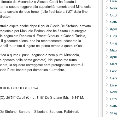
Dic
is firmato da Menendez e Alessio Caroli ha fissato il
or ha saputo reggere alla superiorità numerica del Mirandola
Nov
an a cavallo dei due tempi (fallo fischiato a 1’27” dalla fine
Otto
iretto).
Sett
rollo ospite anche dopo il gol di Gioele De Stefano, arrivato
Agos
 stagionale per Manuele Pedroni che ha fissato il punteggio
da segnalare l’esordio di Ernest Cinquini e Gabriel Tudela,
Lugl
 Il giocatore cileno, che ha recentemente indossato la
Giug
 fallito un tiro di rigore nel primo tempo a quota 16’08”.
Mag
ica a quota 3 punti, seguono a zero punti Mirandola,
Apri
riposato nella prima giornata). Nel prossimo turno
Mar
oserà, la squadra correggese sarà protagonista contro il
ando Pietri fissato per domenica 13 ottobre.
Febb
Gen
Dic
MOTOR CORREGGIO 1-4
Nov
(C), 20’54” Caroli (C); st 8’18” De Stefano (M), 16’34” M.
Otto
Sett
Stefano, Santoro – Siberiani, Scutece, Paltrinieri,
Stag