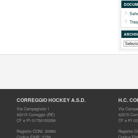
DOCUME
Safe
Tras
ARCHIV
ARCHIV
NEWS
COMPL
CORREGGIO HOCKEY A.S.D.
H.C. CO
Via Campagnola 1
Via Campa
42015 Correggio (RE)
42015 Corr
CF e PI 01750150359
CF e PI 0
Registro CONI: 20960
Registro C
Codice FIHP: 2759
Codice FI