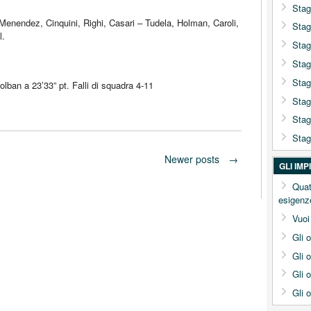
Stag
ndez, Cinquini, Righi, Casari – Tudela, Holman, Caroli,
Stag
l.
Stag
Stag
Stag
lban a 23’33” pt. Falli di squadra 4-11
Stag
Stag
Stag
Newer posts
→
GLI IM
Quat
esigenz
Vuoi
Gli 
Gli 
Gli 
Gli 