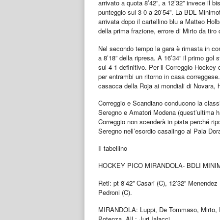
arrivato a quota 8’42”, a 12’32” invece il b
punteggio sul 3-0 a 20’54”. La BDL Minimot
arrivata dopo il cartellino blu a Matteo Holb
della prima frazione, errore di Mirto da tiro d
Nel secondo tempo la gara è rimasta in cont
a 8’18” della ripresa. A 16’34” il primo gol
sul 4-1 definitivo. Per il Correggio Hockey 
per entrambi un ritorno in casa correggese.
casacca della Roja ai mondiali di Novara, ha
Correggio e Scandiano conducono la classif
Seregno e Amatori Modena (quest’ultima ha 
Correggio non scenderà in pista perché rip
Seregno nell’esordio casalingo al Pala Dor
Il tabellino
HOCKEY PICO MIRANDOLA- BDLI MINI
Reti: pt 8’42” Casari (C), 12’32” Menendez 
Pedroni (C).
MIRANDOLA: Luppi, De Tommaso, Mirto, De 
Potenza. All.: Juri Ialacci.