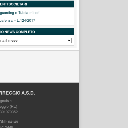
NTI SOCIETARI
guarding e Tutela minori
parenza – L.124/2017
IO NEWS COMPLETO
IO
ETO
RREGGIO A.S.D.
gnola 1
eggio (RE)
2301970352
ONI: 64149
HP: 3448