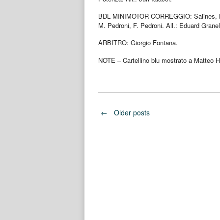
BDL MINIMOTOR CORREGGIO: Salines, Mene
M. Pedroni, F. Pedroni. All.: Eduard Granel
ARBITRO: Giorgio Fontana.
NOTE – Cartellino blu mostrato a Matteo Ho
Posts
←
Older posts
navigation