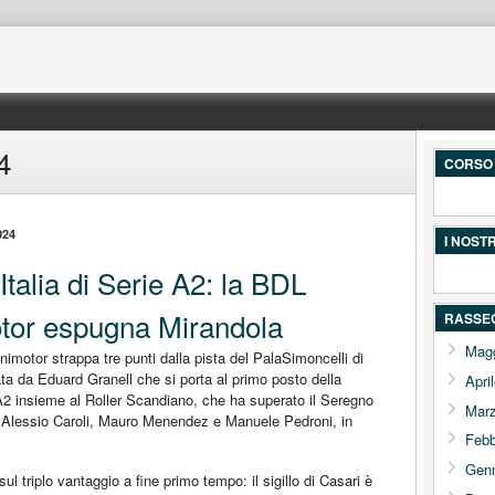
4
CORSO 
024
I NOST
talia di Serie A2: la BDL
tor espugna Mirandola
RASSE
Mag
tor strappa tre punti dalla pista del PalaSimoncelli di
ta da Eduard Granell che si porta al primo posto della
Apri
 A2 insieme al Roller Scandiano, che ha superato il Seregno
Mar
i, Alessio Caroli, Mauro Menendez e Manuele Pedroni, in
Febb
Gen
 triplo vantaggio a fine primo tempo: il sigillo di Casari è