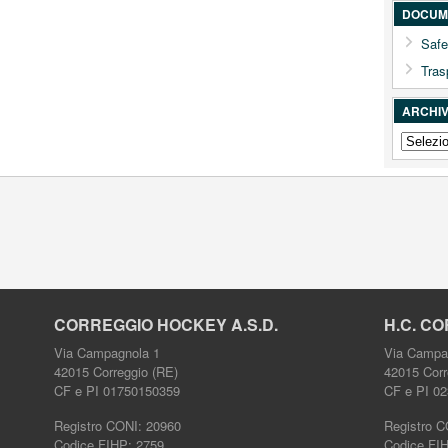
DOCUME
Safe
Tras
ARCHIV
ARCHIV
NEWS
COMPL
CORREGGIO HOCKEY A.S.D.
H.C. CO
Via Campagnola 1
Via Campa
42015 Correggio (RE)
42015 Corr
CF e PI 01750150359
CF e PI 0
Registro CONI: 20960
Registro C
Codice FIHP: 2759
Codice FI