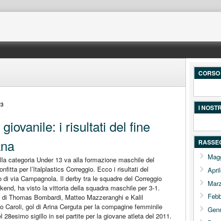
CORSO 
23
I NOST
giovanile: i risultati del fine
ana
RASSE
Mag
a categoria Under 13 va alla formazione maschile del
itta per l’Italplastics Correggio. Ecco i risultati del
Apri
b di via Campagnola. Il derby tra le squadre del Correggio
Mar
end, ha visto la vittoria della squadra maschile per 3-1.
Febb
reti di Thomas Bombardi, Matteo Mazzeranghi e Kalil
 Caroli, gol di Arina Cerguta per la compagine femminile
Gen
 28esimo sigillo in sei partite per la giovane atleta del 2011.