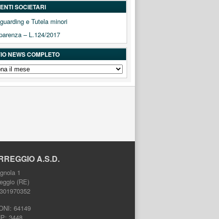
NTI SOCIETARI
guarding e Tutela minori
parenza – L.124/2017
IO NEWS COMPLETO
IO
ETO
RREGGIO A.S.D.
gnola 1
eggio (RE)
2301970352
ONI: 64149
HP: 3448