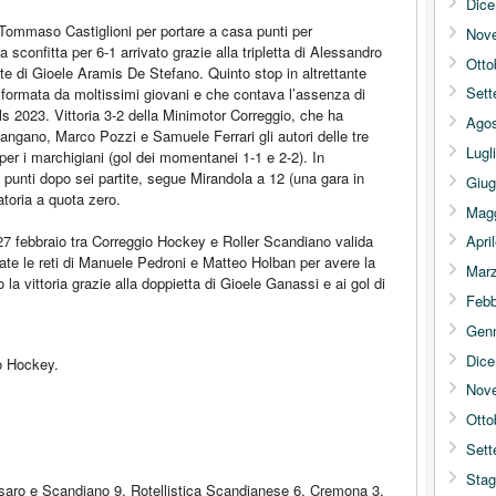
Dic
i Tommaso Castiglioni per portare a casa punti per
Nov
a sconfitta per 6-1 arrivato grazie alla tripletta di Alessandro
Otto
rete di Gioele Aramis De Stefano. Quinto stop in altrettante
Sett
 formata da moltissimi giovani e che contava l’assenza di
ls 2023. Vittoria 3-2 della Minimotor Correggio, che ha
Agos
angano, Marco Pozzi e Samuele Ferrari gli autori delle tre
Lugl
 per i marchigiani (gol dei momentanei 1-1 e 2-2). In
 punti dopo sei partite, segue Mirandola a 12 (una gara in
Giug
atoria a quota zero.
Mag
 27 febbraio tra Correggio Hockey e Roller Scandiano valida
Apri
te le reti di Manuele Pedroni e Matteo Holban per avere la
Mar
la vittoria grazie alla doppietta di Gioele Ganassi e ai gol di
Febb
Gen
Dic
io Hockey.
Nov
Otto
Sett
Stag
esaro e Scandiano 9, Rotellistica Scandianese 6, Cremona 3,