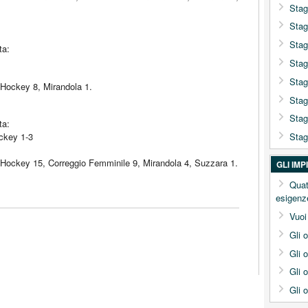
Stag
Stag
Stag
ta:
Stag
Stag
 Hockey 8, Mirandola 1.
Stag
Stag
ta:
ckey 1-3
Stag
o Hockey 15, Correggio Femminile 9, Mirandola 4, Suzzara 1.
GLI IM
Quat
esigenz
Vuoi
Gli 
Gli 
Gli 
Gli 