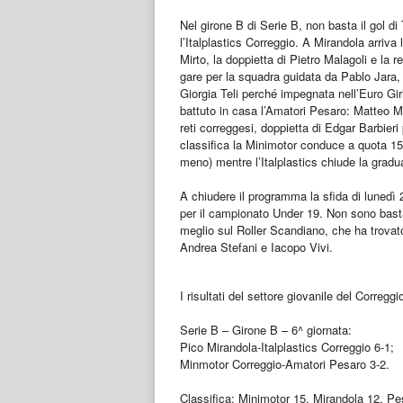
Nel girone B di Serie B, non basta il gol d
l’Italplastics Correggio. A Mirandola arriva l
Mirto, la doppietta di Pietro Malagoli e la 
gare per la squadra guidata da Pablo Jara,
Giorgia Teli perché impegnata nell’Euro Gir
battuto in casa l’Amatori Pesaro: Matteo M
reti correggesi, doppietta di Edgar Barbieri
classifica la Minimotor conduce a quota 15
meno) mentre l’Italplastics chiude la gradu
A chiudere il programma la sfida di lunedì
per il campionato Under 19. Non sono basta
meglio sul Roller Scandiano, che ha trovato 
Andrea Stefani e Iacopo Vivi.
I risultati del settore giovanile del Corregg
Serie B – Girone B – 6^ giornata:
Pico Mirandola-Italplastics Correggio 6-1;
Minmotor Correggio-Amatori Pesaro 3-2.
Classifica: Minimotor 15, Mirandola 12, P