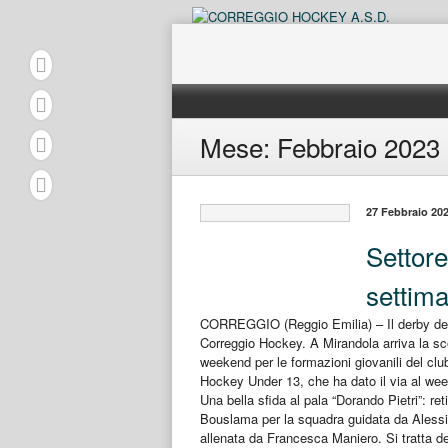
Skip
to
content
Mese:
Febbraio 2023
27 Febbraio 20
Settore 
settim
CORREGGIO (Reggio Emilia) – Il derby dell
Correggio Hockey. A Mirandola arriva la sconf
weekend per le formazioni giovanili del clu
Hockey Under 13, che ha dato il via al week
Una bella sfida al pala “Dorando Pietri”: 
Bouslama per la squadra guidata da Alessio
allenata da Francesca Maniero. Si tratta del