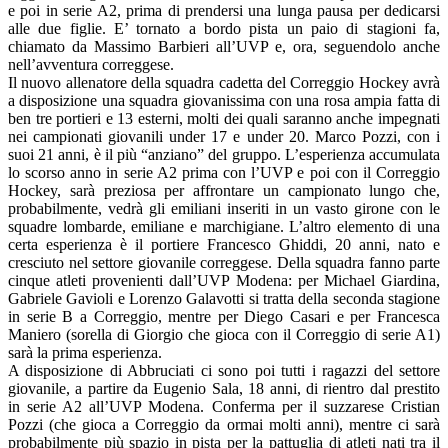
e poi in serie A2, prima di prendersi una lunga pausa per dedicarsi
alle due figlie. E’ tornato a bordo pista un paio di stagioni fa,
chiamato da Massimo Barbieri all’UVP e, ora, seguendolo anche
nell’avventura correggese.
Il nuovo allenatore della squadra cadetta del Correggio Hockey avrà
a disposizione una squadra giovanissima con una rosa ampia fatta di
ben tre portieri e 13 esterni, molti dei quali saranno anche impegnati
nei campionati giovanili under 17 e under 20. Marco Pozzi, con i
suoi 21 anni, è il più “anziano” del gruppo. L’esperienza accumulata
lo scorso anno in serie A2 prima con l’UVP e poi con il Correggio
Hockey, sarà preziosa per affrontare un campionato lungo che,
probabilmente, vedrà gli emiliani inseriti in un vasto girone con le
squadre lombarde, emiliane e marchigiane. L’altro elemento di una
certa esperienza è il portiere Francesco Ghiddi, 20 anni, nato e
cresciuto nel settore giovanile correggese. Della squadra fanno parte
cinque atleti provenienti dall’UVP Modena: per Michael Giardina,
Gabriele Gavioli e Lorenzo Galavotti si tratta della seconda stagione
in serie B a Correggio, mentre per Diego Casari e per Francesca
Maniero (sorella di Giorgio che gioca con il Correggio di serie A1)
sarà la prima esperienza.
A disposizione di Abbruciati ci sono poi tutti i ragazzi del settore
giovanile, a partire da Eugenio Sala, 18 anni, di rientro dal prestito
in serie A2 all’UVP Modena. Conferma per il suzzarese Cristian
Pozzi (che gioca a Correggio da ormai molti anni), mentre ci sarà
probabilmente più spazio in pista per la pattuglia di atleti nati tra il