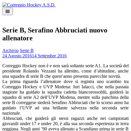
Skip
to
content
Serie B, Serafino Abbruciati nuovo
allenatore
Archivio
Serie B
24 Agosto 2016
14 Settembre 2016
Correggio Hockey non è e non sarà soltanto serie A1. La società del
presidente Rolando Vezzani ha allestito, come d’abitudine, anche
una squadra di serie B che quest’anno presenta parecchie novità.
La prima riguarda l’allenatore dove si registra uno scambio tra
Correggio Hockey e UVP Modena: Juri Ialacci, che nella passata
stagione ha guidato la squadra cadetta biancorossoblù, guiderà la
squadra di serie A2 dell’UVP Modena, mentre sulla panchina della
serie B correggese siederà Serafino Abbruciati che lo scorso anno ha
guidato l’UVP ad una brillante salvezza nella seconda serie
nazionale.
Abbruciati, che guiderà gli stessi ragazzi anche nei campionati
giovanili under 17 e under 20, è alla sua seconda esperienza in terra
reggiana. Negli anni ’90 aveva allenato a Scandiano prima in serie B