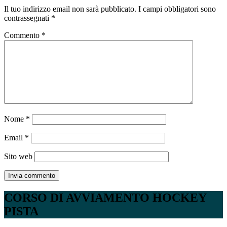
Il tuo indirizzo email non sarà pubblicato.
I campi obbligatori sono
contrassegnati
*
Commento
*
Nome
*
Email
*
Sito web
CORSO DI AVVIAMENTO HOCKEY
PISTA