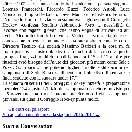
2000 e 2002 che hanno esordito tra i senior nella passata stagione:
Lorenzo Franceschi, Riccardo Buzzi, Federico Artioli, Luca
Moncalieri, Filippo Bedocchi, David Manicardi e Federico Ferrari.
“Non vedo l’ora di iniziare questa nuova stagione con il Correggio
Hockey -confessa Serafino Abbruciati- Avrò la possibilità di
lavorare con ragazzi giovani che hanno voglia di arrivare ad alti
livelli. Alcuni dei loro li ho avuti a Modena la scorsa stagione e li
conosco molto bene. Continuerò a lavorare a stretto contatto con il
Direttore Tecnico ella società Massimo Barbieri e la cosa mi fa
molto piacere. Il nostro obiettivo sarà quello di far crescere questo
gruppo di ragazzi, molti dei quali hanno tra i 15 e i 17 anni e per
riuscirci avrò bisogno dell’aiuto dei giocatori più maturi come Sala e
Pozzi. Sono sicuro che potremo toglierci molte soddisfazioni nel
campionato di Serie B, senza dimenticare l’obiettivo di centrare le
finali scudetto con la squadra under 17.”
La squadra di serie B del Correggio Hockey inizierà la preparazione
mercoledì 24 agosto. L’inizio del campionato cadetto è previsto per
il 5 novembre, ma a metà ottobre prenderanno il via i campionati
giovanili sui quali il Correggio Hockey punta molto.
Post
←
Gli orari del palasport
Via agli allenamenti, inizia la stagione 2016-2017
→
navigation
Start a Conversation