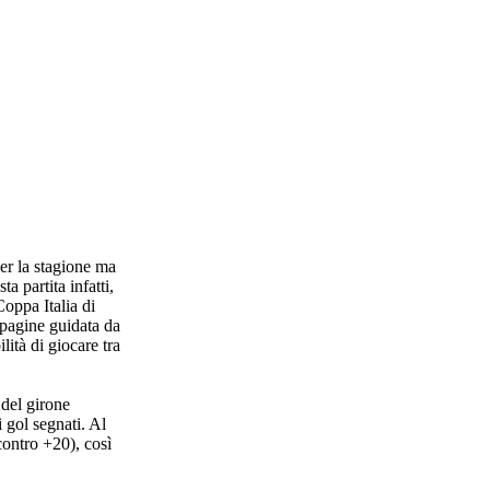
er la stagione ma
a partita infatti,
oppa Italia di
mpagine guidata da
ità di giocare tra
 del girone
i gol segnati. Al
contro +20), così