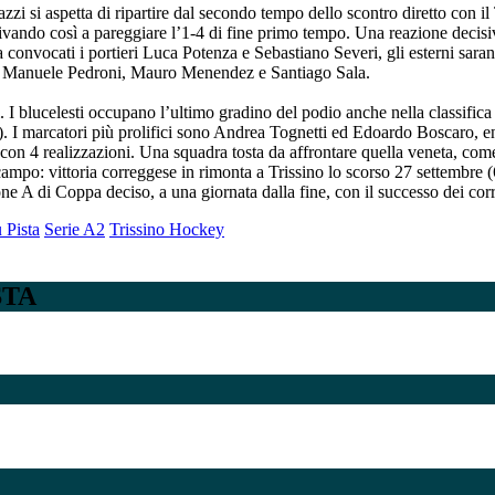
zzi si aspetta di ripartire dal secondo tempo dello scontro diretto con i
ivando così a pareggiare l’1-4 di fine primo tempo. Una reazione decisi
 convocati i portieri Luca Potenza e Sebastiano Severi, gli esterni sar
n, Manuele Pedroni, Mauro Menendez e Santiago Sala.
. I blucelesti occupano l’ultimo gradino del podio anche nella classifica
ti). I marcatori più prolifici sono Andrea Tognetti ed Edoardo Boscaro, 
on 4 realizzazioni. Una squadra tosta da affrontare quella veneta, com
campo: vittoria correggese in rimonta a Trissino lo scorso 27 settembre 
one A di Coppa deciso, a una giornata dalla fine, con il successo dei cor
 Pista
Serie A2
Trissino Hockey
STA