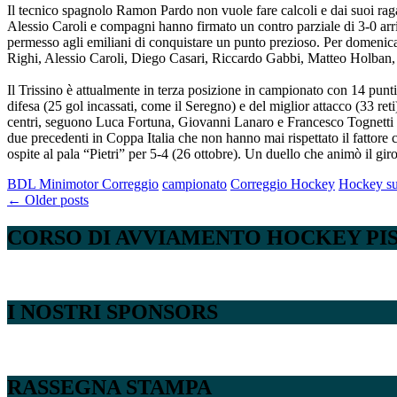
Il tecnico spagnolo Ramon Pardo non vuole fare calcoli e dai suoi raga
Alessio Caroli e compagni hanno firmato un contro parziale di 3-0 arr
permesso agli emiliani di conquistare un punto prezioso. Per domenica
Righi, Alessio Caroli, Diego Casari, Riccardo Gabbi, Matteo Holba
Il Trissino è attualmente in terza posizione in campionato con 14 punti
difesa (25 gol incassati, come il Seregno) e del miglior attacco (33 re
centri, seguono Luca Fortuna, Giovanni Lanaro e Francesco Tognetti c
due precedenti in Coppa Italia che non hanno mai rispettato il fattore 
ospite al pala “Pietri” per 5-4 (26 ottobre). Un duello che animò il gir
BDL Minimotor Correggio
campionato
Correggio Hockey
Hockey su
Posts
←
Older posts
navigation
CORSO DI AVVIAMENTO HOCKEY PI
I NOSTRI SPONSORS
RASSEGNA STAMPA