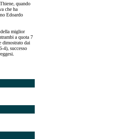
l Thiene, quando
va che ha
anno Edoardo
 della miglior
entrambi a quota 7
e dimostrato dai
(6-4), successo
reggesi.