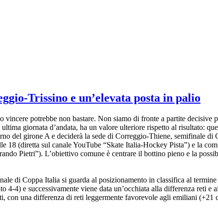
eggio-Trissino e un’elevata posta in palio
incere potrebbe non bastare. Non siamo di fronte a partite decisive p
ima giornata d’andata, ha un valore ulteriore rispetto al risultato: quest
rno del girone A e deciderà la sede di Correggio-Thiene, semifinale di C
le 18 (diretta sul canale YouTube “Skate Italia-Hockey Pista”) e la co
do Pietri”). L’obiettivo comune è centrare il bottino pieno e la possibil
ale di Coppa Italia si guarda al posizionamento in classifica al termine
ato 4-4) e successivamente viene data un’occhiata alla differenza reti e a
, con una differenza di reti leggermente favorevole agli emiliani (+21 