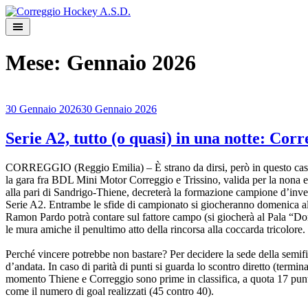
Skip
to
content
Mese:
Gennaio 2026
30 Gennaio 2026
30 Gennaio 2026
Serie A2, tutto (o quasi) in una notte: Corr
CORREGGIO (Reggio Emilia) – È strano da dirsi, però in questo caso v
la gara fra BDL Mini Motor Correggio e Trissino, valida per la nona e ult
alla pari di Sandrigo-Thiene, decreterà la formazione campione d’inve
Serie A2. Entrambe le sfide di campionato si giocheranno domenica al
Ramon Pardo potrà contare sul fattore campo (si giocherà al Pala “Doran
le mura amiche il penultimo atto della rincorsa alla coccarda tricolore.
Perché vincere potrebbe non bastare? Per decidere la sede della semifin
d’andata. In caso di parità di punti si guarda lo scontro diretto (termin
momento Thiene e Correggio sono prime in classifica, a quota 17 punti
come il numero di goal realizzati (45 contro 40).