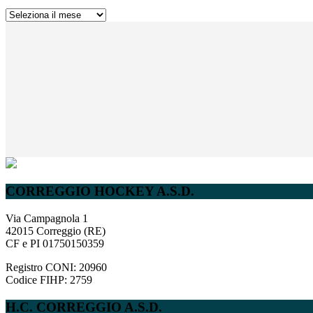
ARCHIVIO
NEWS
COMPLETO
CORREGGIO HOCKEY A.S.D.
Via Campagnola 1
42015 Correggio (RE)
CF e PI 01750150359
Registro CONI: 20960
Codice FIHP: 2759
H.C. CORREGGIO A.S.D.