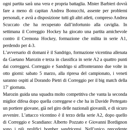
ogni partita sarà una vera e propria battaglia. Mister Barbieri dovrà
fare a meno di capitan Andrea Bonucchi, assente per problemi
personali, e avrà a disposizione tutti gli altri atleti, compreso Andrea
Scuccato che ha recuperato dall’infortunio alla caviglia. In
settimana il Correggio Hockey ha giocato una partita amichevole
contro il Cremona Hockey, formazione che milita in serie A1,
perdendo per 4-3.
L’avversario di domani è il Sandrigo, formazione vicentina allenata
da Gaetano Marozin e terza in classifica in serie A2 a quattro punti
dai correggesi. Correggio e Sandrigo si affronteranno due volte in
otto giorni: sabato 5 marzo, alla ripresa del campionato, i veneti
saranno ospiti al Dorando Pietri di Correggio per il big match della
17′ giornata.
Marozin guida una squadra molto competitiva che vanta la seconda
miglior difesa dopo quella correggese e che ha in Davide Pertegato
un portiere giovane, già nel giro delle nazionali giovanili, e di sicuro
avvenire. L’attacco vicentino è il terzo della serie A2, dopo quello
di Correggio e Scandiano: Alberto Pozzato e Giovanni Bordignon
sono i più prolifici bomber sandricensi. Nell’unico precedente