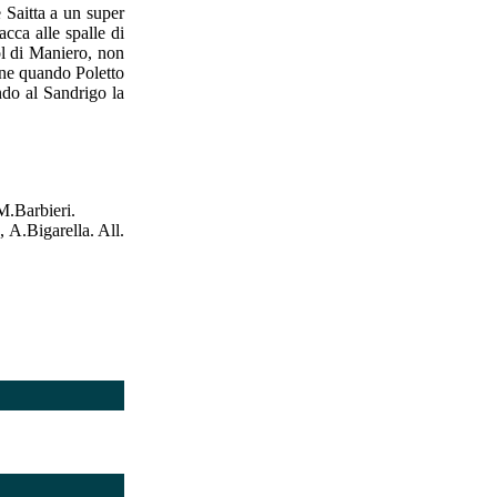
e Saitta a un super
acca alle spalle di
ol di Maniero, non
fine quando Poletto
ndo al Sandrigo la
.Barbieri.
A.Bigarella. All.