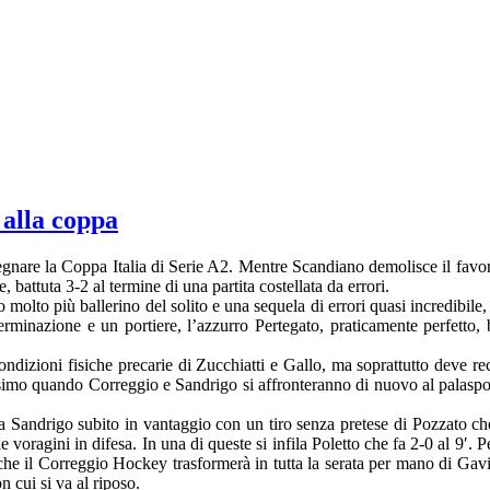
alla coppa
nare la Coppa Italia di Serie A2. Mentre Scandiano demolisce il favori
 battuta 3-2 al termine di una partita costellata da errori.
 molto più ballerino del solito e una sequela di errori quasi incredibile, s
terminazione e un portiere, l’azzurro Pertegato, praticamente perfetto, 
izioni fisiche precarie di Zucchiatti e Gallo, ma soprattutto deve rec
ssimo quando Correggio e Sandrigo si affronteranno di nuovo al palaspo
ia a Sandrigo subito in vantaggio con un tiro senza pretese di Pozzato c
 voragini in difesa. In una di queste si infila Poletto che fa 2-0 al 9′. 
 che il Correggio Hockey trasformerà in tutta la serata per mano di Gavi
n cui si va al riposo.