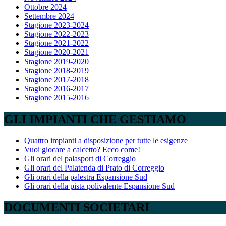
Ottobre 2024
Settembre 2024
Stagione 2023-2024
Stagione 2022-2023
Stagione 2021-2022
Stagione 2020-2021
Stagione 2019-2020
Stagione 2018-2019
Stagione 2017-2018
Stagione 2016-2017
Stagione 2015-2016
GLI IMPIANTI CHE GESTIAMO
Quattro impianti a disposizione per tutte le esigenze
Vuoi giocare a calcetto? Ecco come!
Gli orari del palasport di Correggio
Gli orari del Palatenda di Prato di Correggio
Gli orari della palestra Espansione Sud
Gli orari della pista polivalente Espansione Sud
DOCUMENTI SOCIETARI