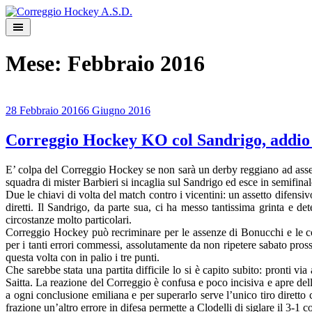
Skip
to
content
Mese:
Febbraio 2016
28 Febbraio 2016
6 Giugno 2016
Correggio Hockey KO col Sandrigo, addio 
E’ colpa del Correggio Hockey se non sarà un derby reggiano ad asseg
squadra di mister Barbieri si incaglia sul Sandrigo ed esce in semifinale,
Due le chiavi di volta del match contro i vicentini: un assetto difensivo
diretti. Il Sandrigo, da parte sua, ci ha messo tantissima grinta e de
circostanze molto particolari.
Correggio Hockey può recriminare per le assenze di Bonucchi e le cond
per i tanti errori commessi, assolutamente da non ripetere sabato pro
questa volta con in palio i tre punti.
Che sarebbe stata una partita difficile lo si è capito subito: pronti v
Saitta. La reazione del Correggio è confusa e poco incisiva e apre delle
a ogni conclusione emiliana e per superarlo serve l’unico tiro diretto
frazione un’altro errore in difesa permette a Clodelli di siglare il 3-1 co