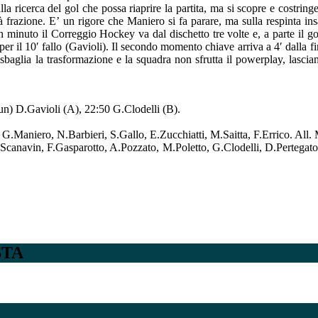
a ricerca del gol che possa riaprire la partita, ma si scopre e costring
à frazione. E’ un rigore che Maniero si fa parare, ma sulla respinta ins
 minuto il Correggio Hockey va dal dischetto tre volte e, a parte il g
 per il 10′ fallo (Gavioli). Il secondo momento chiave arriva a 4′ dalla 
sbaglia la trasformazione e la squadra non sfrutta il powerplay, lascia
) D.Gavioli (A), 22:50 G.Clodelli (B).
ero, N.Barbieri, S.Gallo, E.Zucchiatti, M.Saitta, F.Errico. All. M
n, F.Gasparotto, A.Pozzato, M.Poletto, G.Clodelli, D.Pertegato, 
STA