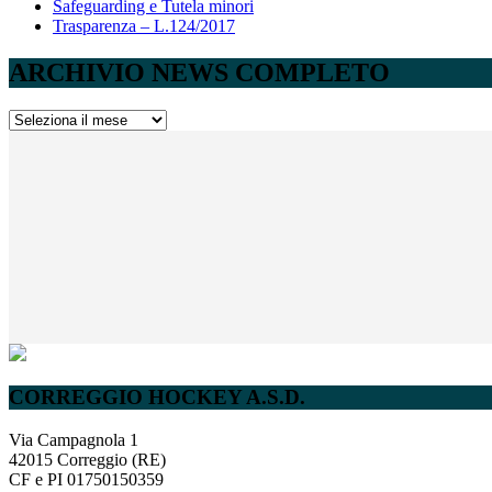
Safeguarding e Tutela minori
Trasparenza – L.124/2017
ARCHIVIO NEWS COMPLETO
ARCHIVIO
NEWS
COMPLETO
CORREGGIO HOCKEY A.S.D.
Via Campagnola 1
42015 Correggio (RE)
CF e PI 01750150359