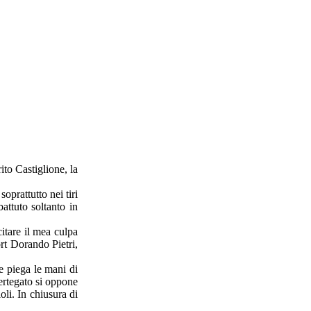
to Castiglione, la
oprattutto nei tiri
battuto soltanto in
itare il mea culpa
rt Dorando Pietri,
he piega le mani di
Pertegato si oppone
oli. In chiusura di