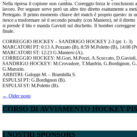
Nella ripresa il copione non cambia. Correggio forza le conclusioni all
lavoro. Per segnare serve però un altro tiro diretto esattamente a met
Pertegato. Il primo momento chiave del match è proprio questo: in un
riesce a trasformare nè il secondo penalty (con Maniero), nè il diretto
si prende il blu e manda Gavioli sul dischetto. Il bomber correggese 
finale.
CORREGGIO HOCKEY – SANDRIGO HOCKEY 2-3 (pt: 1- 3)
MARCATORI PT: 0:13 A.Pozzato (B), 8:59 M.Poletto (B), 14:08 (Pun
MARCATORI ST: 12:23 G.Maniero (A).
CORREGGIO HOCKEY: M.Gori, M.Pozzi, A.Scuccato, D.Gavioli, G.Mani
SANDRIGO HOCKEY: M.Crovadore, T.Manfrin, G.Bordignon, G.Scanavi
G.Marozin.
ARBITRI: Galoppi M. – Brambilla S.
ESPULSI PT: G.Bordignon (B).
ESPULSI ST: M.Poletto (B).
Posts
←
Older posts
navigation
CORSO DI AVVIAMENTO HOCKEY PI
I NOSTRI SPONSORS