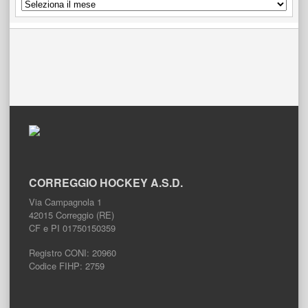
ARCHIVIO
NEWS
COMPLETO
CORREGGIO HOCKEY A.S.D.
Via Campagnola 1
42015 Correggio (RE)
CF e PI 01750150359
Registro CONI: 20960
Codice FIHP: 2759