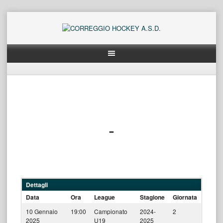
Skip
to
content
-
Dettagli
Data
Ora
League
Stagione
Giornata
10 Gennaio
19:00
Campionato
2024-
2
2025
U19
2025