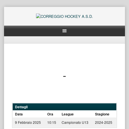
Skip
to
content
-
Dettagli
Data
Ora
League
Stagione
9 Febbraio 2025
10:15
Campionato U13
2024-2025