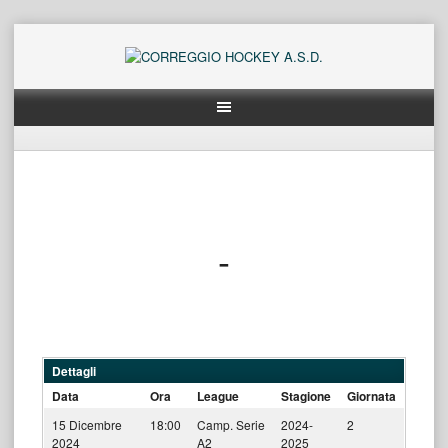
Skip
to
content
-
Dettagli
Data
Ora
League
Stagione
Giornata
15 Dicembre
18:00
Camp. Serie
2024-
2
2024
A2
2025