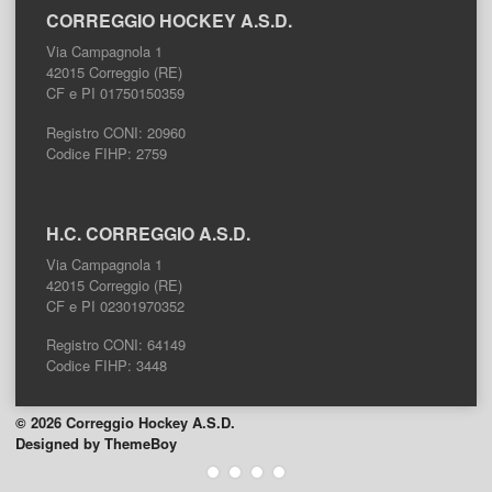
CORREGGIO HOCKEY A.S.D.
Via Campagnola 1
42015 Correggio (RE)
CF e PI 01750150359
Registro CONI: 20960
Codice FIHP: 2759
H.C. CORREGGIO A.S.D.
Via Campagnola 1
42015 Correggio (RE)
CF e PI 02301970352
Registro CONI: 64149
Codice FIHP: 3448
© 2026 Correggio Hockey A.S.D.
Designed by ThemeBoy