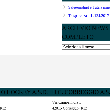
Safeguarding e Tutela mino
Trasparenza – L.124/2017
ARCHIVIO NEWS
COMPLETO
ARCHIVIO
NEWS
COMPLETO
O HOCKEY A.S.D.
H.C. CORREGGIO A.S.
Via Campagnola 1
(RE)
42015 Correggio (RE)