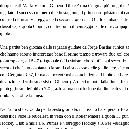
doppiette di Maria Victoria Gimeno Dip e Arina Cerguta più un gol di 
regalato il successo numero due in stagione, il primo conquistato sul c
contro la Pumas Viareggio della seconda giornata. Ora le emiliane si tr
classifica, a quota 6 punti, con tre punti di vantaggio sulle due compagi
quota 3.
Una partita ben giocata dalle ragazze guidate da Jorge Bastias (unica a
che hanno saputo interpretare bene il primo tempo e trovare due gol c
(contropiede) e 16.47 (diagonale dalla sinistra che s’infila sul secondo p
secondi che hanno spianato la strada al successo delle giallonere, che n
con Cerguta (3.37, brava ad accentrarsi e concludere dal limite dell’area
deviazione al volo su assist di Gimeno). A dieci minuti dalla fine il bis 
punteggio sul definitivo 5-0 grazie a una conclusione dal limite deviata 
rimbalzata oltre la linea.
Nell’altra sfida, valida per la sesta giornata, il Trissino ha superato 10
classifica vede le blucelesti in vetta con il Roller Matera a quota 13 pu
Hockey Club Emilia a 6, Pumas e Viareggio Hockey a 3. Per Valdagno