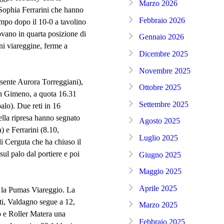
Marzo 2026
Sophia Ferrarini che hanno
Febbraio 2026
ampo dopo il 10-0 a tavolino
ovano in quarta posizione di
Gennaio 2026
ni viareggine, ferme a
Dicembre 2025
Novembre 2025
ssente Aurora Torreggiani),
Ottobre 2025
on Gimeno, a quota 16.31
Settembre 2025
alo). Due reti in 16
ella ripresa hanno segnato
Agosto 2025
) e Ferrarini (8.10,
Luglio 2025
di Cerguta che ha chiuso il
sul palo dal portiere e poi
Giugno 2025
Maggio 2025
Aprile 2025
-2 la Pumas Viareggio. La
nti, Valdagno segue a 12,
Marzo 2025
 e Roller Matera una
Febbraio 2025