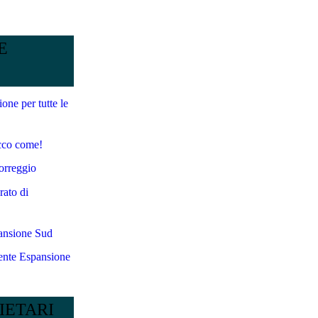
E
one per tutte le
Ecco come!
Correggio
rato di
pansione Sud
alente Espansione
IETARI