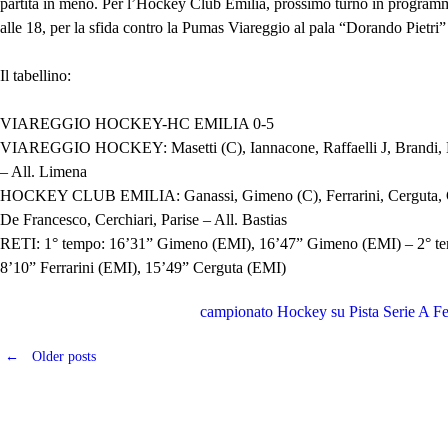
partita in meno. Per l’Hockey Club Emilia, prossimo turno in program
alle 18, per la sfida contro la Pumas Viareggio al pala “Dorando Pietri”
Il tabellino:
VIAREGGIO HOCKEY-HC EMILIA 0-5
VIAREGGIO HOCKEY: Masetti (C), Iannacone, Raffaelli J, Brandi, Ba
– All. Limena
HOCKEY CLUB EMILIA: Ganassi, Gimeno (C), Ferrarini, Cerguta, G
De Francesco, Cerchiari, Parise – All. Bastias
RETI: 1° tempo: 16’31” Gimeno (EMI), 16’47” Gimeno (EMI) – 2° te
8’10” Ferrarini (EMI), 15’49” Cerguta (EMI)
campionato
Hockey su Pista
Serie A F
←
Older posts
Posts
navigation