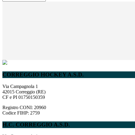
NEWS
COMPLETO
CORREGGIO HOCKEY A.S.D.
Via Campagnola 1
42015 Correggio (RE)
CF e PI 01750150359
Registro CONI: 20960
Codice FIHP: 2759
H.C. CORREGGIO A.S.D.