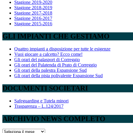
Stagione 2019-2020
Stagione 2018-2019
Stagione 2017-2018
Stagione 2016-2017
Stagione 2015-2016
GLI IMPIANTI CHE GESTIAMO
Quattro impianti a disposizione per tutte le esigenze
Vuoi giocare a calcetto? Ecco come!
Gli orari del palasport di Correggio
Gli orari del Palatenda di Prato di Correggio
Gli orari della palestra Espansione Sud
Gli orari della pista polivalente Espansione Sud
DOCUMENTI SOCIETARI
Safeguarding e Tutela minori
Trasparenza – L.124/2017
ARCHIVIO NEWS COMPLETO
ARCHIVIO