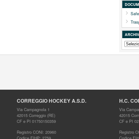
DOCUME
Safe
Tras
ARCHIV
ARCHIV
NEWS
COMPL
CORREGGIO HOCKEY A.S.D.
H.C. CO
Via Campagnola 1
Via Campa
42015 Correggio (RE)
42015 Corr
CF e PI 01750150359
CF e PI 0
Registro CONI: 20960
Registro C
Codice FIHP: 2759
Codice FI