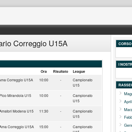
ario Correggio U15A
CORSO 
I NOST
Ora
Risultato
League
Ama Correggio U15A
10:00
-
Campionato
RASSE
U15
Mag
Pico Mirandola U15
10:00
-
Campionato
U15
Apri
Mar
 Amatori Modena U15
11:30
-
Campionato
U15
Febb
Gen
 Ama Correggio U15A
15:00
-
Campionato
U15