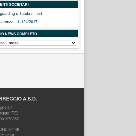
NTI SOCIETARI
guarding e Tutela minori
parenza – L.124/2017
IO NEWS COMPLETO
IO
ETO
RREGGIO A.S.D.
gnola 1
eggio (RE)
2301970352
ONI: 64149
HP: 3448