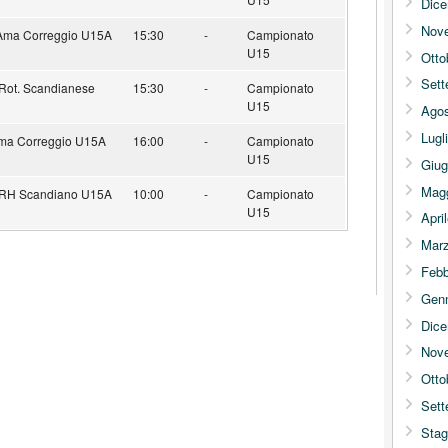
Dic
Nov
Ama Correggio U15A
15:30
-
Campionato
U15
Otto
Sett
Rot. Scandianese
15:30
-
Campionato
U15
Agos
Lugl
Ama Correggio U15A
16:00
-
Campionato
U15
Giug
Mag
 RH Scandiano U15A
10:00
-
Campionato
U15
Apri
Mar
Febb
Gen
Dic
Nov
Otto
Sett
Stag